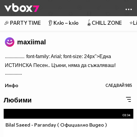
Member of
👾
🎉 PARTY TIME
👂 Клю – клю
🪀CHILL ZONE
⭐Li
maxiimal
................
font-family: Arial; font-size: 24px">Една
ИСТИНСКА Песен.. Цъкни, няма да съжаляваш!
..............
Инфо
СЛЕДВАЙ
985
Любими
03:34
Bilal Saeed - Paranday ( Официално Видео )