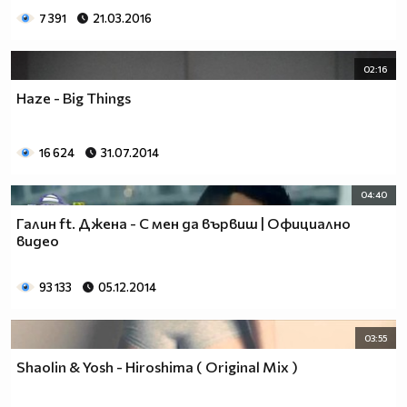
7 391
21.03.2016
02:16
Haze - Big Things
16 624
31.07.2014
04:40
Галин ft. Джена - С мен да вървиш | Официално
видео
93 133
05.12.2014
03:55
Shaolin & Yosh - Hiroshima ( Original Mix )