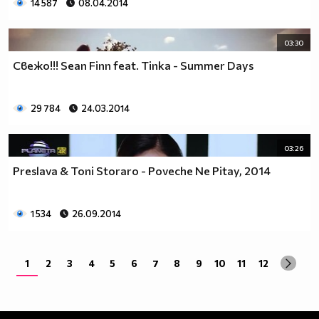
14 587
08.04.2014
03:30
Свежо!!! Sean Finn feat. Tinka - Summer Days
29 784
24.03.2014
03:26
Preslava & Toni Storaro - Poveche Ne Pitay, 2014
1 534
26.09.2014
1
2
3
4
5
6
7
8
9
10
11
12