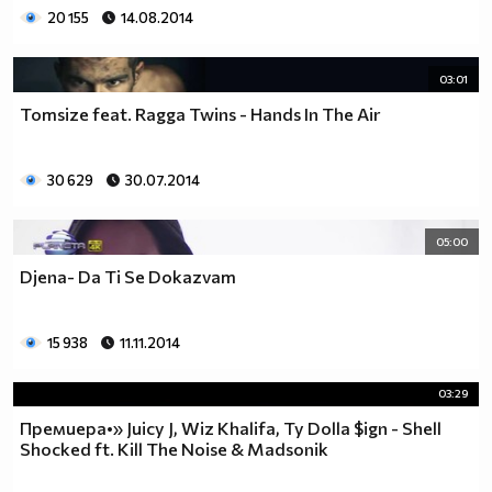
20 155
14.08.2014
03:01
Tomsize feat. Ragga Twins - Hands In The Air
30 629
30.07.2014
05:00
Djena- Da Ti Se Dokazvam
15 938
11.11.2014
03:29
Премиера•» Juicy J, Wiz Khalifa, Ty Dolla $ign - Shell
Shocked ft. Kill The Noise & Madsonik