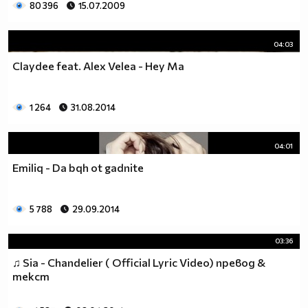
80 396
15.07.2009
04:03
Claydee feat. Alex Velea - Hey Ma
1 264
31.08.2014
04:01
Emiliq - Da bqh ot gadnite
5 788
29.09.2014
03:36
♫ Sia - Chandelier ( Official Lyric Video) превод &
текст