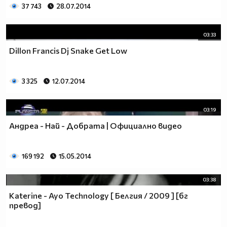
37 743
28.07.2014
03:33
Dillon Francis Dj Snake Get Low
3 325
12.07.2014
03:19
Андреа - Най - Добрата | Официално видео
169 192
15.05.2014
03:38
Katerine - Ayo Technology [ Белгия / 2009 ] [бг
превод]