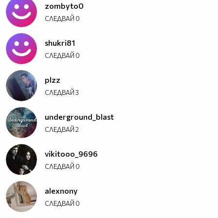
zombyto0
СЛЕДВАЙ
0
shukri81
СЛЕДВАЙ
0
plzz
СЛЕДВАЙ
3
underground_blast
СЛЕДВАЙ
2
vikitooo_9696
СЛЕДВАЙ
0
alexnony
СЛЕДВАЙ
0