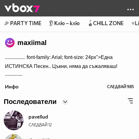
Member of
👾
🎉 PARTY TIME
👂 Клю – клю
🪀CHILL ZONE
⭐Li
maxiimal
................
font-family: Arial; font-size: 24px">Една
ИСТИНСКА Песен.. Цъкни, няма да съжаляваш!
..............
Инфо
СЛЕДВАЙ
985
Последователи
pavellud
СЛЕДВАЙ
12