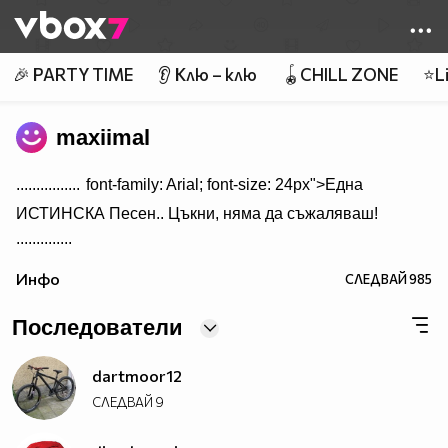
Member of
👾
🎉 PARTY TIME
👂 Клю – клю
🪀CHILL ZONE
⭐Li
maxiimal
................
font-family: Arial; font-size: 24px">Една
ИСТИНСКА Песен.. Цъкни, няма да съжаляваш!
..............
Инфо
СЛЕДВАЙ
985
Последователи
dartmoor12
СЛЕДВАЙ
9