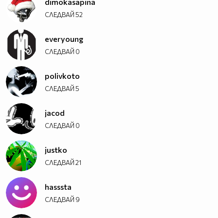
dimokasapina
СЛЕДВАЙ
52
everyoung
СЛЕДВАЙ
0
polivkoto
СЛЕДВАЙ
5
jacod
СЛЕДВАЙ
0
justko
СЛЕДВАЙ
21
hasssta
СЛЕДВАЙ
9