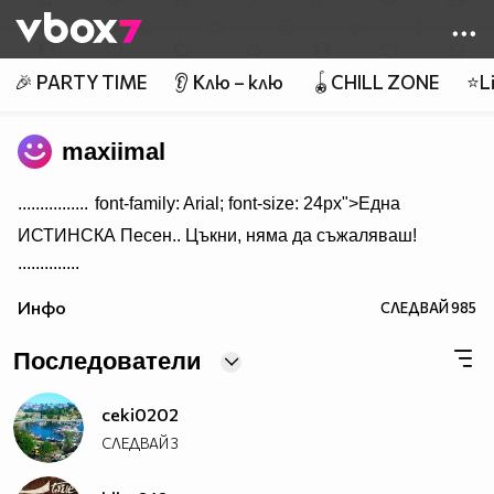
Member of
👾
🎉 PARTY TIME
👂 Клю – клю
🪀CHILL ZONE
⭐Li
maxiimal
................
font-family: Arial; font-size: 24px">Една
ИСТИНСКА Песен.. Цъкни, няма да съжаляваш!
..............
Инфо
СЛЕДВАЙ
985
Последователи
ceki0202
СЛЕДВАЙ
3