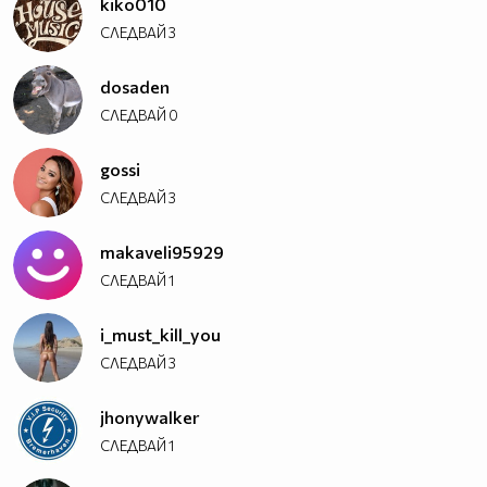
kiko010
СЛЕДВАЙ
3
dosaden
СЛЕДВАЙ
0
gossi
СЛЕДВАЙ
3
makaveli95929
СЛЕДВАЙ
1
i_must_kill_you
СЛЕДВАЙ
3
jhonywalker
СЛЕДВАЙ
1