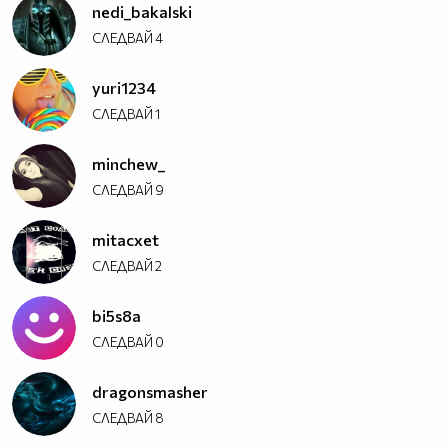
nedi_bakalski
СЛЕДВАЙ
4
yuri1234
СЛЕДВАЙ
1
minchew_
СЛЕДВАЙ
9
mitacxet
СЛЕДВАЙ
2
bi5s8a
СЛЕДВАЙ
0
dragonsmasher
СЛЕДВАЙ
8