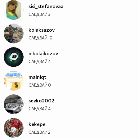
sisi_stefanovaa
СЛЕДВАЙ
3
kolaksazov
СЛЕДВАЙ
19
nikolaikozov
СЛЕДВАЙ
4
malniqt
СЛЕДВАЙ
0
sevko2002
СЛЕДВАЙ
4
kekepe
СЛЕДВАЙ
2