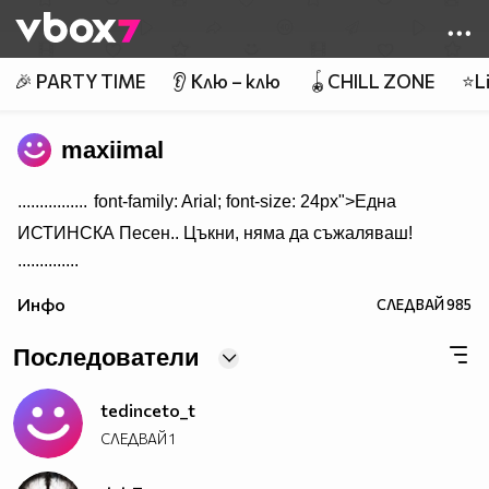
Member of
👾
🎉 PARTY TIME
👂 Клю – клю
🪀CHILL ZONE
⭐Li
maxiimal
................
font-family: Arial; font-size: 24px">Една
ИСТИНСКА Песен.. Цъкни, няма да съжаляваш!
..............
Инфо
СЛЕДВАЙ
985
Последователи
tedinceto_t
СЛЕДВАЙ
1