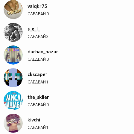
valqkr75
СЛЕДВАЙ
0
s_e_l_
СЛЕДВАЙ
3
durhan_nazar
СЛЕДВАЙ
0
ckscape1
СЛЕДВАЙ
1
the_skiler
СЛЕДВАЙ
0
kivchi
СЛЕДВАЙ
1