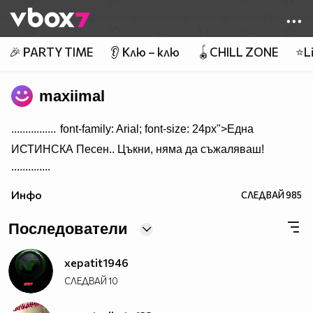
Member of
👾
🎉 PARTY TIME
👂 Клю – клю
🪀CHILL ZONE
⭐Li
maxiimal
................
font-family: Arial; font-size: 24px">Една
ИСТИНСКА Песен.. Цъкни, няма да съжаляваш!
..............
Инфо
СЛЕДВАЙ
985
Последователи
xepatit1946
СЛЕДВАЙ
10