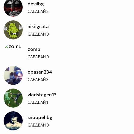
devilbg
СЛЕДВАЙ
2
nikiigrata
СЛЕДВАЙ
0
zomb
СЛЕДВАЙ
0
opasen234
СЛЕДВАЙ
3
vladstegen13
СЛЕДВАЙ
1
snoopehbg
СЛЕДВАЙ
0