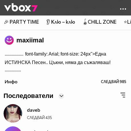
Member of
👾
🎉 PARTY TIME
👂 Клю – клю
🪀CHILL ZONE
⭐Li
maxiimal
................
font-family: Arial; font-size: 24px">Една
ИСТИНСКА Песен.. Цъкни, няма да съжаляваш!
..............
Инфо
СЛЕДВАЙ
985
Последователи
daveb
СЛЕДВАЙ
435