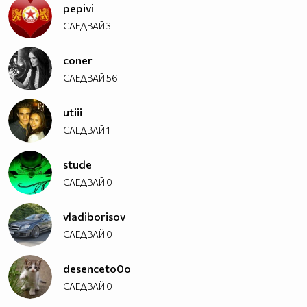
pepivi
СЛЕДВАЙ
3
coner
СЛЕДВАЙ
56
utiii
СЛЕДВАЙ
1
stude
СЛЕДВАЙ
0
vladiborisov
СЛЕДВАЙ
0
desenceto0o
СЛЕДВАЙ
0