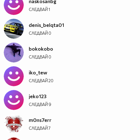
naskosanbg
СЛЕДВАЙ
1
denis_belqta01
СЛЕДВАЙ
0
bokokobo
СЛЕДВАЙ
0
iko_tew
СЛЕДВАЙ
20
jeko123
СЛЕДВАЙ
9
m0ns7err
СЛЕДВАЙ
7