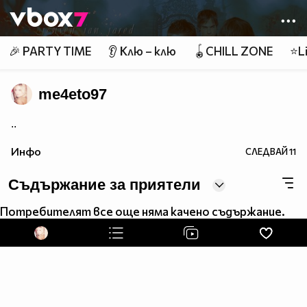
Member of
👾
🎉 PARTY TIME
👂 Клю – клю
🪀CHILL ZONE
⭐Li
me4eto97
..
Инфо
СЛЕДВАЙ
11
Съдържание за приятели
Потребителят все още няма качено съдържание.