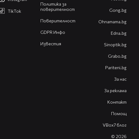
Политика за
поверителност
Gong.bg
TikTok
Поверителност
Оhnamama.bg
GDPR Инфо
Edna.bg
Известия
Sinoptik.bg
Grabo.bg
Pariteni.bg
За нас
За реклама
Контакт
Помощ
VBox7 блог
© 2026