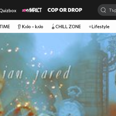
Quizbox
 TIME
👂 Клю – клю
🪀CHILL ZONE
⭐Lifestyle