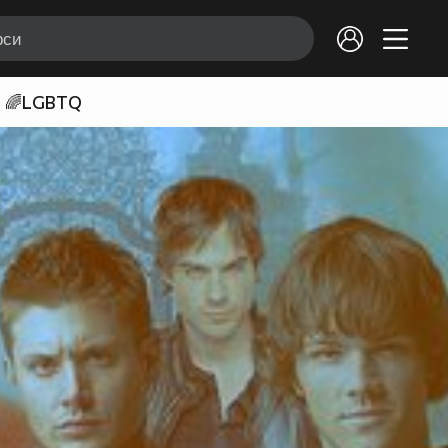
🌈LGBTQ