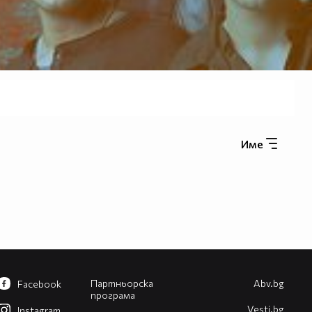
Име
Партньорска
Abv.bg
Facebook
програма
Vesti.bg
Instagram