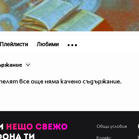
Плейлисти
Любими
ържание
елят все още няма качено съдържание.
Общи условия
Кодекс