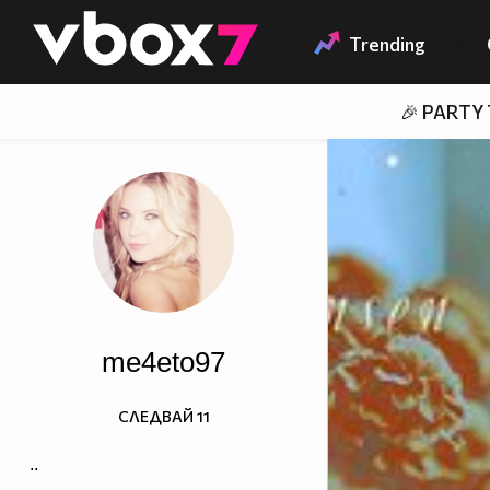
Member of
👾
Trending
🎉 PARTY
me4eto97
СЛЕДВАЙ
11
..