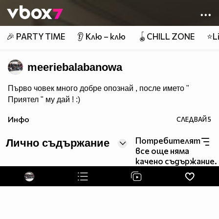
Member of
👾
🎉 PARTY TIME
👂 Клю – клю
🪀CHILL ZONE
⭐Li
meeriebalabanowa
Първо човек много добре опознай , после името "
Приятел " му дай ! :)
Инфо
СЛЕДВАЙ
5
Потребителят
Лично съдържание
все още няма
качено съдържание.