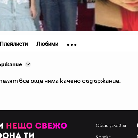
Плейлисти
Любими
ържание
елят все още няма качено съдържание.
Общи условия
Кодекс