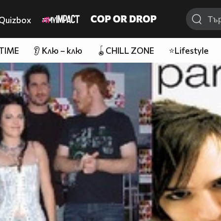
Quizbox
 TIME
👂 Клю – клю
🪀CHILL ZONE
⭐Lifestyle