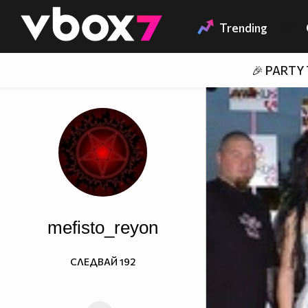
Member of
👾
Trending
🎉 PARTY
mefisto_reyon
СЛЕДВАЙ
192