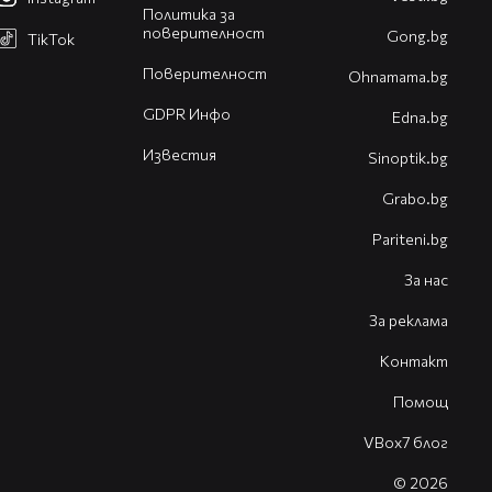
Политика за
поверителност
Gong.bg
TikTok
Поверителност
Оhnamama.bg
GDPR Инфо
Edna.bg
Известия
Sinoptik.bg
Grabo.bg
Pariteni.bg
За нас
За реклама
Контакт
Помощ
VBox7 блог
© 2026