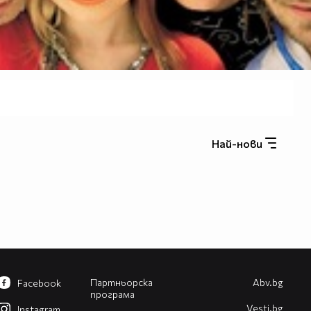
Най-нови
Партньорска
Abv.bg
Facebook
програма
Vesti.bg
Instagram