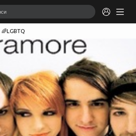
🌈LGBTQ