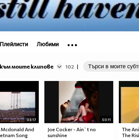
Плейлисти
Любими
към моите клипове
102
|
03:17
03:11
e Mcdonald And
Joe Cocker - Ain`t no
The Ani
Vietnam Song
sunshine
The Ris