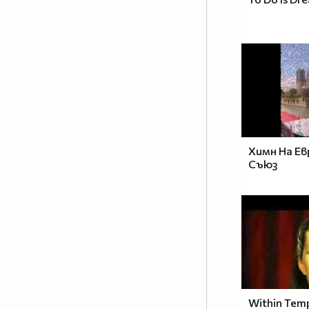
Химн На Ев
Съюз
Within Tempt