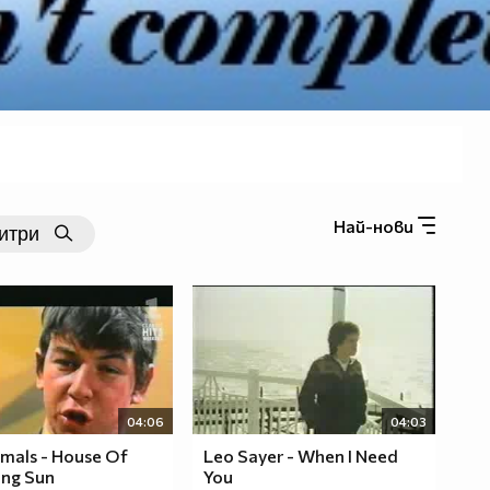
Най-нови
04:06
04:03
mals - House Of
Leo Sayer - When I Need
ing Sun
You