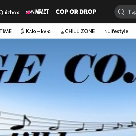
Quizbox
 TIME
👂 Клю – клю
🪀CHILL ZONE
⭐Lifestyle