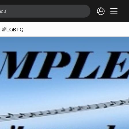
🌈LGBTQ