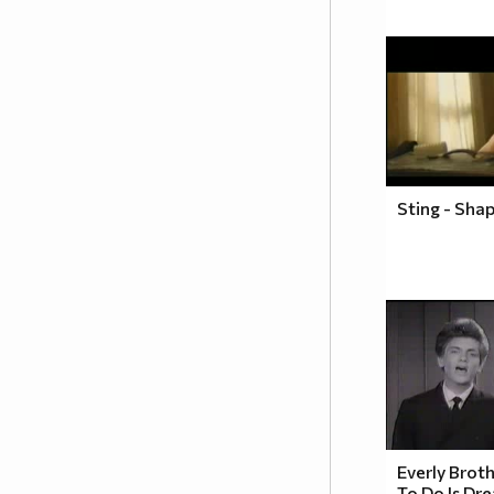
Sting - Sha
Everly Broth
To Do Is Dr