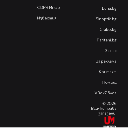
GDPR Инфо
Edna.bg
Известия
Sinoptik.bg
Grabo.bg
Pariteni.bg
За нас
За реклама
Контакт
Помощ
VBox7 блог
© 2026
Всички права
запазени.