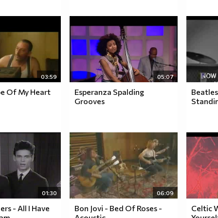
03:59
05:07
pe Of My Heart
Esperanza Spalding
Beatles
Grooves
Standi
01:30
06:09
ers - All I Have
Bon Jovi - Bed Of Roses -
Celtic
eam
Acoustic
Yoursel