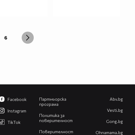
6
Партньорска
Abv.bg
Facebook
програма
Vesti.bg
Instagram
Политика за
поверителност
Gong.bg
TikTok
Поверителност
Оhnamama.bg