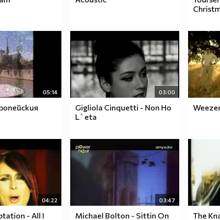
Christ
05:14
03:00
ропейския
Gigliola Cinquetti - Non Ho
Weezer 
L`eta
04:22
03:47
ation - All I
Michael Bolton - Sittin On
The Kn