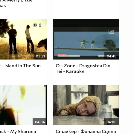
mas
03:31
04:48
- Island In The Sun
O - Zone - Dragostea Din
Tei - Karaoke
04:04
04:00
ack - My Sharona
Сталкер - Финална Сцена