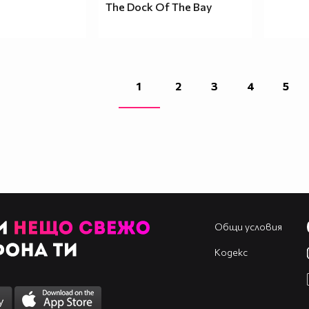
The Dock Of The Bay
1
2
3
4
5
Общи условия
Кодекс