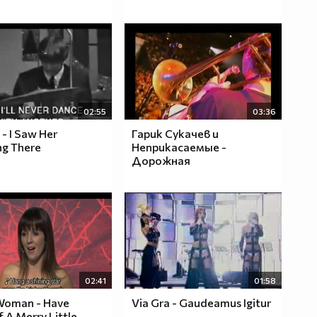
02:55
03:36
 - I Saw Her
Гарик Сукачев и
ng There
Неприкасаемые -
Дорожная
02:41
01:58
 Woman - Have
Via Gra - Gaudeamus Igitur
f A Merry Little