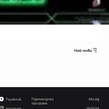
Най-нови
Партньорска
Abv.bg
Facebook
програма
Vesti.bg
Instagram