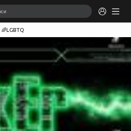
🌈LGBTQ