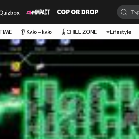
Quizbox
 TIME
👂 Клю – клю
🪀CHILL ZONE
⭐Lifestyle