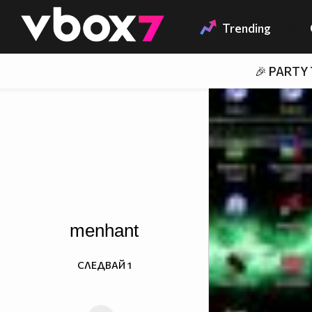
Member of
👾
Trending
🎉 PARTY
menhant
СЛЕДВАЙ
1