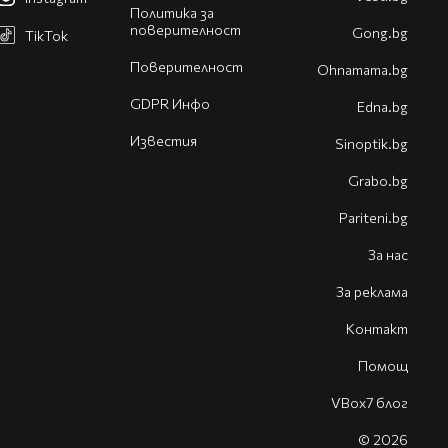
Политика за
поверителност
Gong.bg
TikTok
Поверителност
Оhnamama.bg
GDPR Инфо
Edna.bg
Известия
Sinoptik.bg
Grabo.bg
Pariteni.bg
За нас
За реклама
Контакт
Помощ
VBox7 блог
© 2026