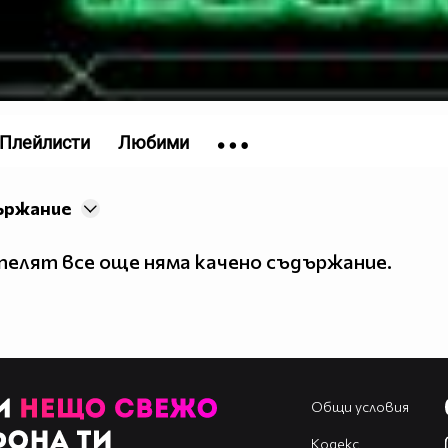
Плейлисти
Любими
ържание
елят все още няма качено съдържание.
Общи условия
Кодекс