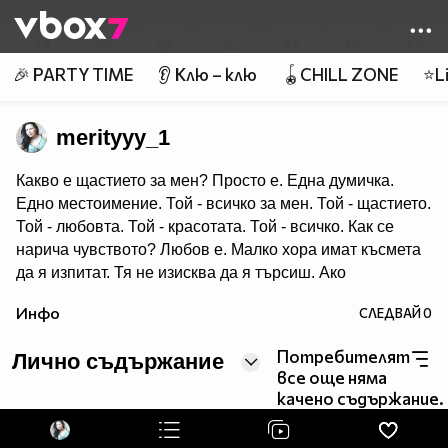
Member of
👾
🎉 PARTY TIME
👂 Клю – клю
🪀CHILL ZONE
⭐Li
merityyy_1
Какво е щастието за мен? Просто е. Една думичка.
Едно местоимение. Той - всичко за мен. Той - щастието.
Той - любовта. Той - красотата. Той - всичко. Как се
нарича чувството? Любов е. Малко хора имат късмета
да я изпитат. Тя не изисква да я търсиш. Ако
знае, че ще я оцениш и ще си и изцяло отдаден, тя
Инфо
СЛЕДВАЙ
0
сама идва при теб. Неусетно. Неoчаквано.
Какво означава думата любов ли? Има много
Потребителят
Лично съдържание
значения, но всъщност нито една дума, нито хиляди
все още няма
думи биха могли да я опишат напълно. Чувството, че
качено съдържание.
докато си с този човек всичко е възможно, дори и най-
невъзможното и нелепото, да намираш красотата във