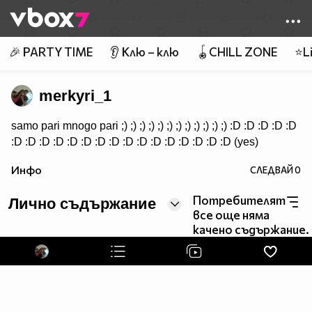
Member of
👾
🎉 PARTY TIME
👂 Клю – клю
🪀CHILL ZONE
⭐Li
merkyri_1
samo pari mnogo pari ;) ;) ;) ;) ;) ;) ;) ;) ;) ;) ;) ;) :D :D :D :D :D
:D :D :D :D :D :D :D :D :D :D :D :D :D :D :D :D (yes)
Инфо
СЛЕДВАЙ
0
Потребителят
Лично съдържание
все още няма
качено съдържание.