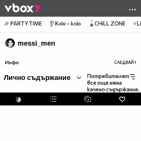
Member of
👾
🎉 PARTY TIME
👂 Клю – клю
🪀CHILL ZONE
⭐Li
messi_men
Инфо
СЛЕДВАЙ
1
Потребителят
Лично съдържание
все още няма
качено съдържание.