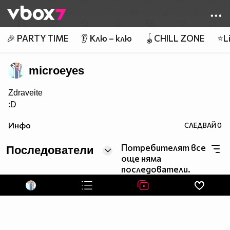
Member of
👾
🎉 PARTY TIME
👂 Клю – клю
🪀CHILL ZONE
⭐Li
microeyes
Zdraveite
:D
Инфо
СЛЕДВАЙ
0
Потребителят все
Последователи
още няма
последователи.