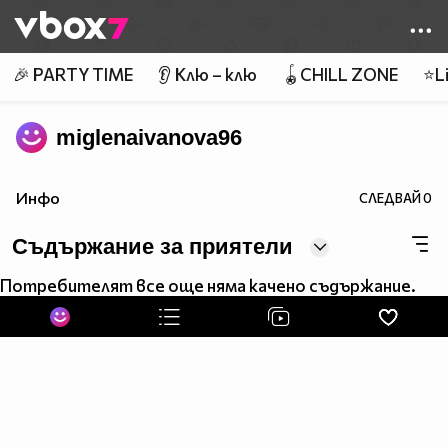
Member of
👾
🎉 PARTY TIME
👂 Клю – клю
🪀CHILL ZONE
⭐Li
miglenaivanova96
Инфо
СЛЕДВАЙ
0
Съдържание за приятели
Потребителят все още няма качено съдържание.