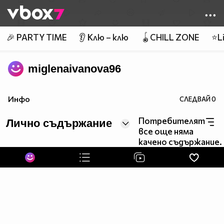
Member of
👾
🎉 PARTY TIME
👂 Клю – клю
🪀CHILL ZONE
⭐Li
miglenaivanova96
Инфо
СЛЕДВАЙ
0
Потребителят
Лично съдържание
все още няма
качено съдържание.