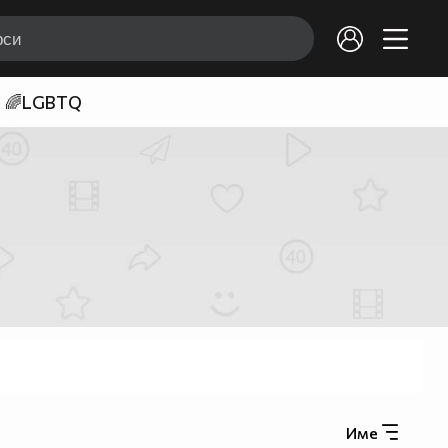
🌈LGBTQ
Име