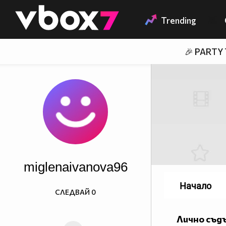
Member of
👾
Trending
🎉 PARTY
miglenaivanova96
Начало
СЛЕДВАЙ
0
Лично съд