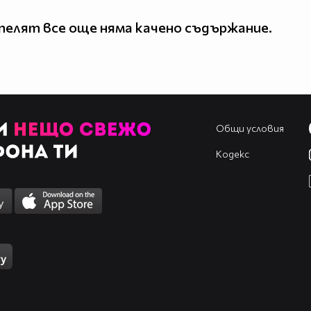
елят все още няма качено съдържание.
Общи условия
Кодекс