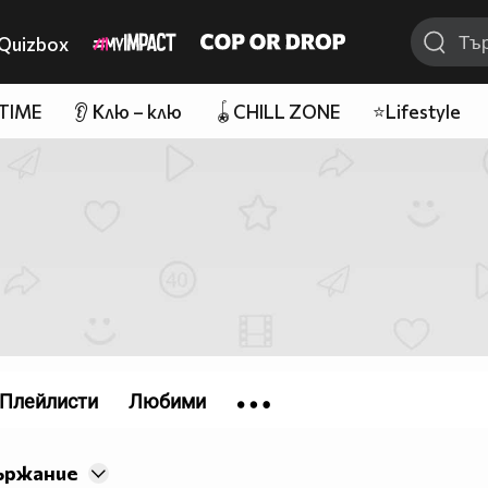
Quizbox
 TIME
👂 Клю – клю
🪀CHILL ZONE
⭐Lifestyle
Плейлисти
Любими
ържание