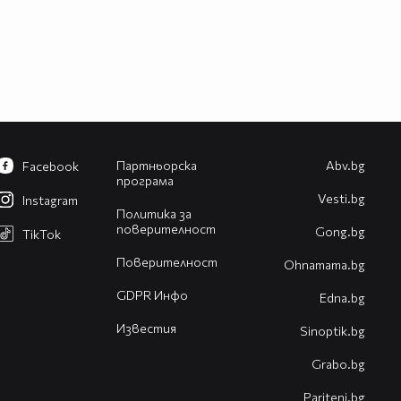
Партньорска
Abv.bg
Facebook
програма
Vesti.bg
Instagram
Политика за
поверителност
Gong.bg
TikTok
Поверителност
Оhnamama.bg
GDPR Инфо
Edna.bg
Известия
Sinoptik.bg
Grabo.bg
Pariteni.bg