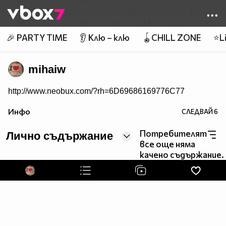
Member of
👾
🎉 PARTY TIME
👂 Клю – клю
🪀CHILL ZONE
⭐Li
mihaiw
http://www.neobux.com/?rh=6D69686169776C77
Инфо
СЛЕДВАЙ
6
Потребителят
Лично съдържание
все още няма
качено съдържание.