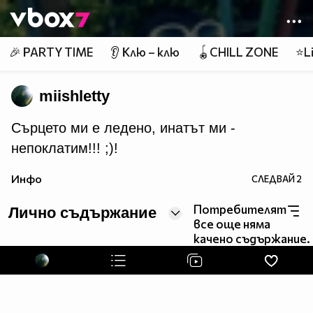
Member of
👾
🎉 PARTY TIME
👂 Клю – клю
🪀CHILL ZONE
⭐Li
miishletty
Сърцето ми е ледено, инатът ми -
непоклатим!!! ;)!
Инфо
СЛЕДВАЙ
2
Потребителят
Лично съдържание
все още няма
качено съдържание.