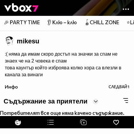
Member of
👾
🎉 PARTY TIME
👂 Клю – клю
🪀CHILL ZONE
⭐Li
mikesu
:( няма да имам скоро достъп на значки за спам не
знаех че на 2 човека е спам
това каунтър който изброява колко хора са влезли в
канала за винаги
Инфо
СЛЕДВАЙ
1
page counters
(headbang)
Съдържание за приятели
Потребителят все още няма качено съдържание.