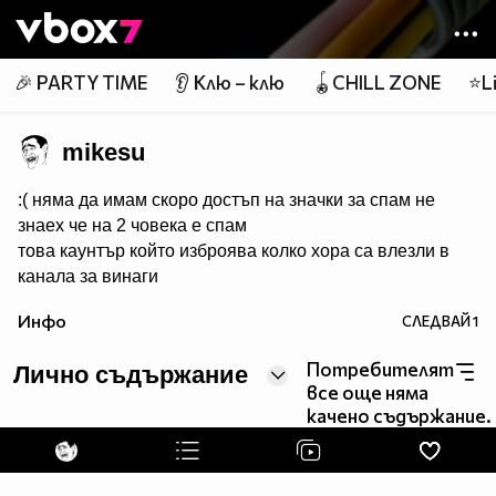
Member of
👾
🎉 PARTY TIME
👂 Клю – клю
🪀CHILL ZONE
⭐Li
mikesu
:( няма да имам скоро достъп на значки за спам не
знаех че на 2 човека е спам
това каунтър който изброява колко хора са влезли в
канала за винаги
Инфо
СЛЕДВАЙ
1
page counters
(headbang)
Потребителят
Лично съдържание
все още няма
качено съдържание.