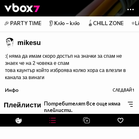
Member of
👾
🎉 PARTY TIME
👂 Клю – клю
🪀CHILL ZONE
⭐Li
mikesu
:( няма да имам скоро достъп на значки за спам не
знаех че на 2 човека е спам
това каунтър който изброява колко хора са влезли в
канала за винаги
Инфо
СЛЕДВАЙ
1
page counters
(headbang)
Потребителят все още няма
Плейлисти
плейлисти.