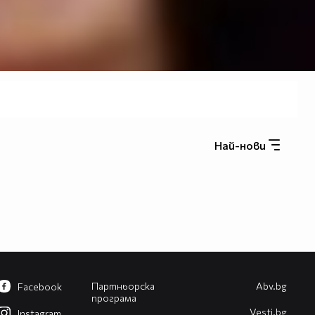
Най-нови
Партньорска
Abv.bg
Facebook
програма
Vesti.bg
Instagram