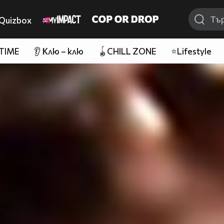
Quizbox
 TIME
👂 Клю – клю
🪀CHILL ZONE
⭐Lifestyle