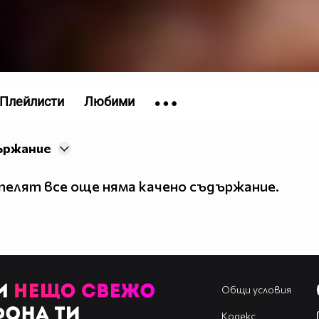
Плейлисти
Любими
ържание
елят все още няма качено съдържание.
Общи условия
Кодекс