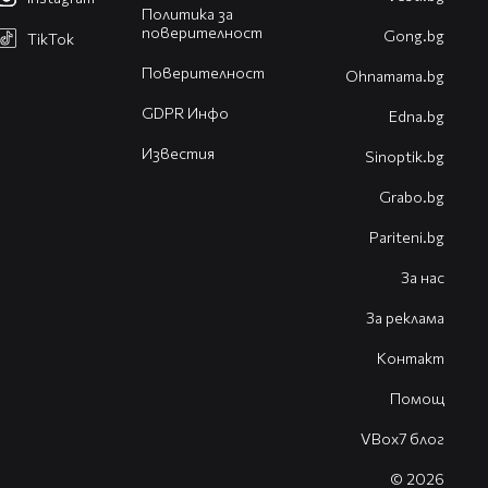
Политика за
поверителност
Gong.bg
TikTok
Поверителност
Оhnamama.bg
GDPR Инфо
Edna.bg
Известия
Sinoptik.bg
Grabo.bg
Pariteni.bg
За нас
За реклама
Контакт
Помощ
VBox7 блог
© 2026