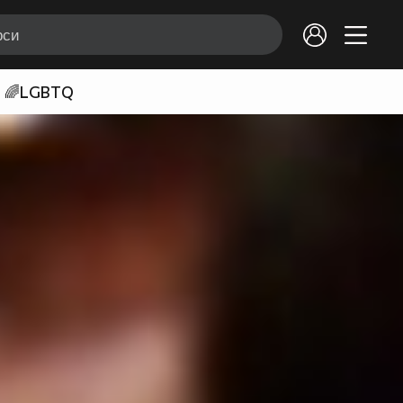
🌈LGBTQ