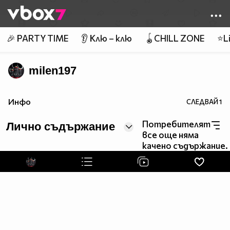
Member of
👾
🎉 PARTY TIME
👂 Клю – клю
🪀CHILL ZONE
⭐Li
milen197
Инфо
СЛЕДВАЙ
1
Потребителят
Лично съдържание
все още няма
качено съдържание.