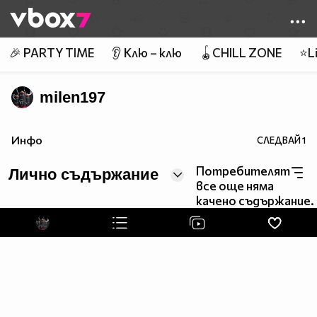
Member of
👾
🎉 PARTY TIME
👂 Клю – клю
🪀CHILL ZONE
⭐Li
milen197
Инфо
СЛЕДВАЙ
1
Потребителят
Лично съдържание
все още няма
качено съдържание.