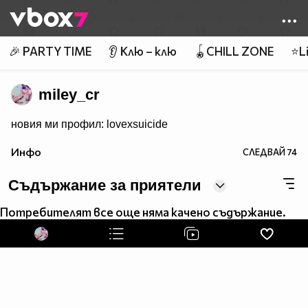
Member of
👾
🎉 PARTY TIME
👂 Клю – клю
🪀CHILL ZONE
⭐Li
miley_cr
новия ми профил: lovexsuicide
Инфо
СЛЕДВАЙ
74
Съдържание за приятели
Потребителят все още няма качено съдържание.