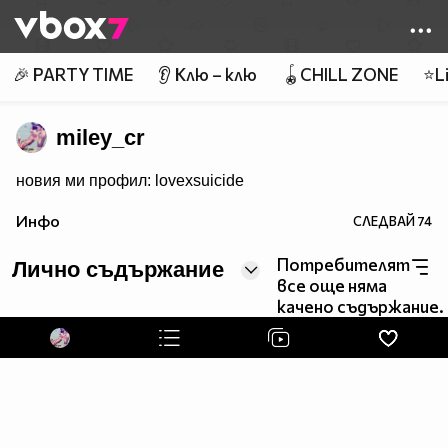
Member of
👾
🎉 PARTY TIME
👂 Клю – клю
🪀CHILL ZONE
⭐Li
miley_cr
новия ми профил: lovexsuicide
Инфо
СЛЕДВАЙ
74
Потребителят
Лично съдържание
все още няма
качено съдържание.