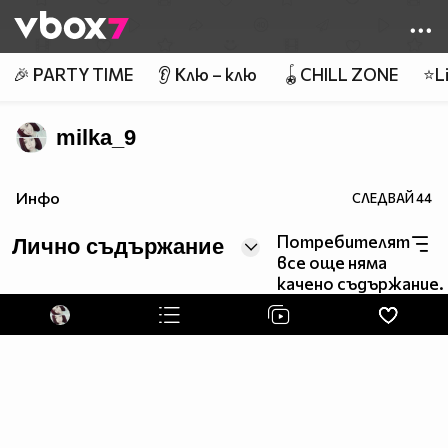
Member of
👾
🎉 PARTY TIME
👂 Клю – клю
🪀CHILL ZONE
⭐Li
milka_9
Инфо
СЛЕДВАЙ
44
Потребителят
Лично съдържание
все още няма
качено съдържание.