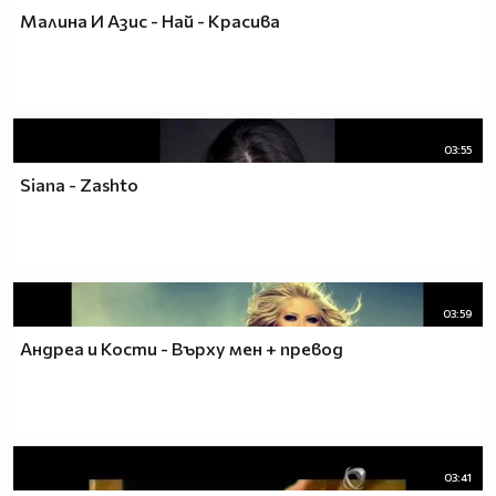
Малина И Азис - Най - Красива
03:55
Siana - Zashto
03:59
Андреа и Кости - Върху мен + превод
03:41