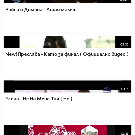
Райна и Димана - Лошо момче
03:05
New! Преслава - Като за финал ( Официално видео )
03:31
Елена - Не На Мене Тия { Hq }
02:15