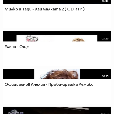
03:16
Милко и Теди - Хей малката 2 ( C D R I P )
03:29
Елена - Още
03:25
Официално!! Анелия - Проба-грешка Ремикс
03:40