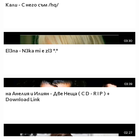
Кали - С него съм /hq/
03:30
El3na - N3ka mi e zl3 *.*
03:39
на Анелия и Илиян - Две Неща ( C D - R I P ) +
Download Link
02:27