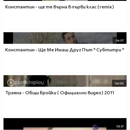
Константин - ще те върна в първи клас (remix)
04:07
Константин - Ще Ме Имаш Друг Път * Субтитри *
04:00
Траяна - Общи бройки ( Официално видео) 2011
03:37