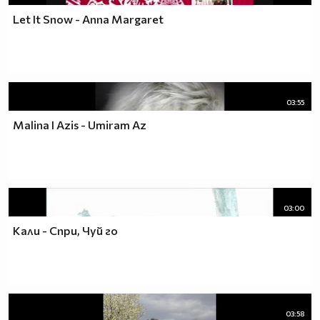
Let It Snow - Anna Margaret
03:55
Malina I Azis - Umiram Az
03:00
Кали - Спри, Чуй го
03:58