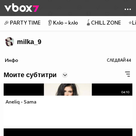
Member of
👾
🎉 PARTY TIME
👂 Клю – клю
🪀CHILL ZONE
⭐Li
milka_9
Инфо
СЛЕДВАЙ
44
Моите субтитри
04:10
Aneliq - Sama