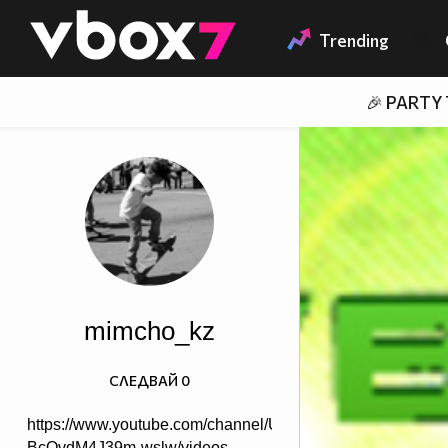
Member of
👾
Trending
🎉 PARTY
mimcho_kz
СЛЕДВАЙ
0
https://www.youtube.com/channel/UCXPJou-
BcOvdM4J39m-wslw/videos