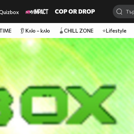
Quizbox
 TIME
👂 Клю – клю
🪀CHILL ZONE
⭐Lifestyle