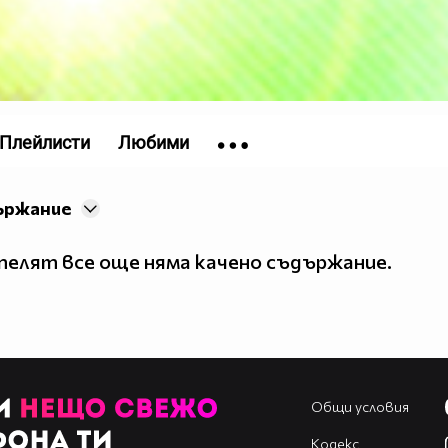
Плейлисти
Любими
ържание
елят все още няма качено съдържание.
Общи условия
Кодекс