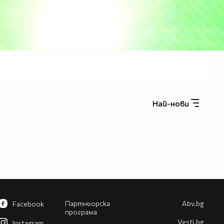
Най-нови
Партньорска
Abv.bg
Facebook
програма
Vesti.bg
Instagram