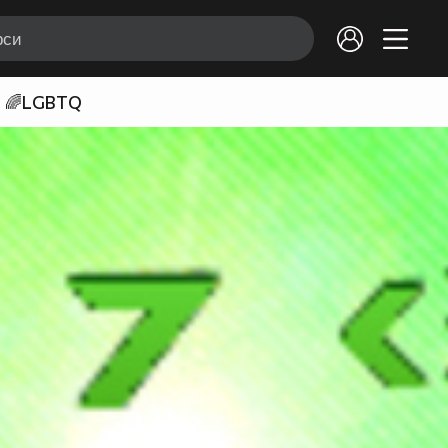
🌈LGBTQ