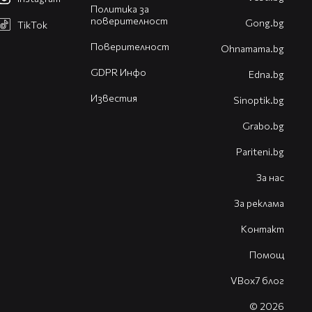
Политика за
поверителност
Gong.bg
TikTok
Поверителност
Оhnamama.bg
GDPR Инфо
Edna.bg
Известия
Sinoptik.bg
Grabo.bg
Pariteni.bg
За нас
За реклама
Контакт
Помощ
VBox7 блог
© 2026