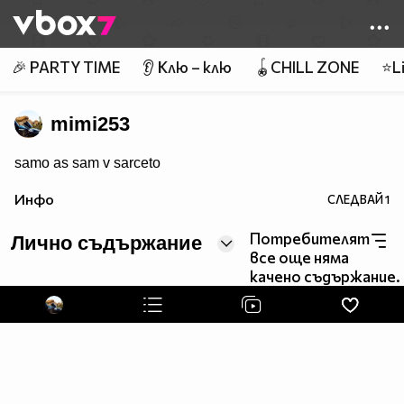
Member of
👾
🎉 PARTY TIME
👂 Клю – клю
🪀CHILL ZONE
⭐Li
mimi253
samo as sam v sarceto
Инфо
СЛЕДВАЙ
1
Потребителят
Лично съдържание
все още няма
качено съдържание.