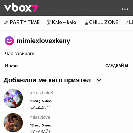
Member of
👾
🎉 PARTY TIME
👂 Клю – клю
🪀CHILL ZONE
⭐Li
mimiexlovexkeny
Чао,завинаги
Инфо
СЛЕДВАЙ
14
Добавили ме като приятел
jokercheto3
13 год. 5 мес.
СЛЕДВАЙ
1
missxlove
13 год. 5 мес.
СЛЕДВАЙ
0