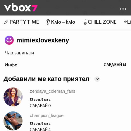
Member of
👾
🎉 PARTY TIME
👂 Клю – клю
🪀CHILL ZONE
⭐Li
mimiexlovexkeny
Чао,завинаги
Инфо
СЛЕДВАЙ
14
Добавили ме като приятел
zendaya_coleman_fans
13 год. 8 мес.
СЛЕДВАЙ
0
champion_league
13 год. 8 мес.
СЛЕДВАЙ
4