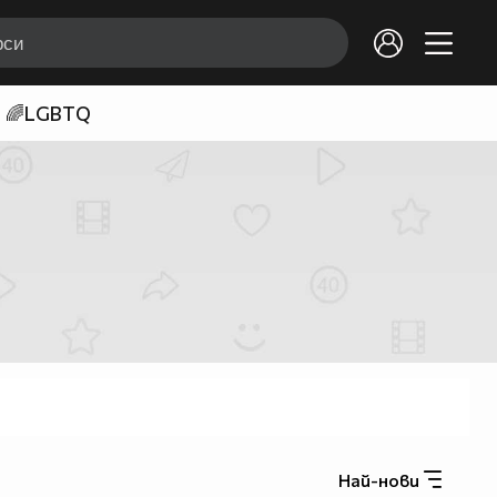
🌈LGBTQ
Най-нови