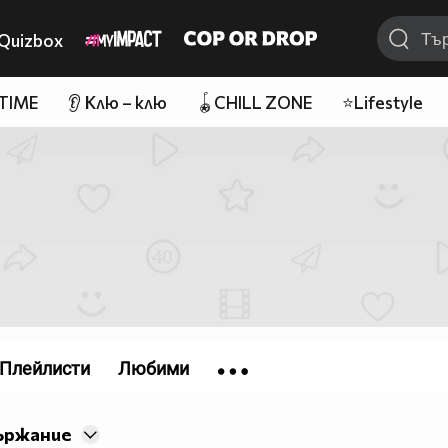
Quizbox
 TIME
👂 Клю – клю
🪀CHILL ZONE
⭐Lifestyle
Плейлисти
Любими
ържание