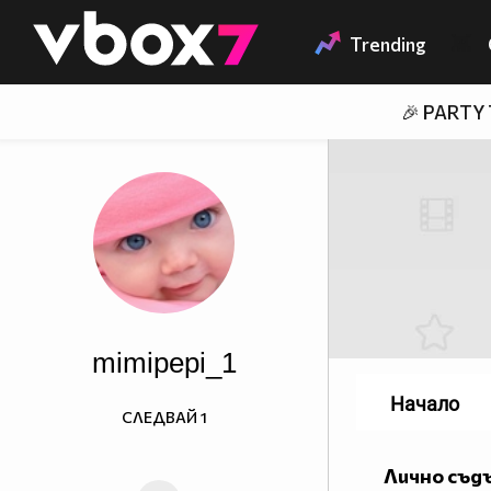
Member of
👾
Trending
🎉 PARTY
mimipepi_1
Начало
СЛЕДВАЙ
1
Лично съд