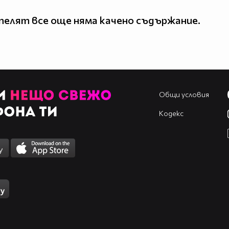
елят все още няма качено съдържание.
Общи условия
Кодекс