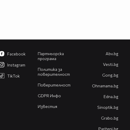
Партньорска
Abv.bg
Facebook
програма
Vesti.bg
Instagram
Политика за
поверителност
Gong.bg
TikTok
Поверителност
Оhnamama.bg
GDPR Инфо
Edna.bg
Известия
Sinoptik.bg
Grabo.bg
Pariteni.bg