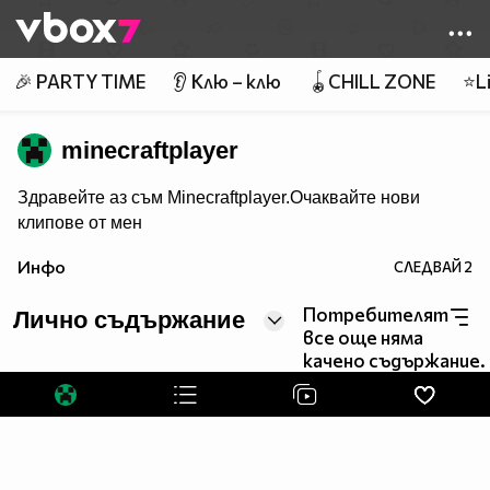
Member of
👾
🎉 PARTY TIME
👂 Клю – клю
🪀CHILL ZONE
⭐Li
minecraftplayer
Здравейте аз съм Minecraftplayer.Очаквайте нови
клипове от мен
Инфо
СЛЕДВАЙ
2
Потребителят
Лично съдържание
все още няма
качено съдържание.