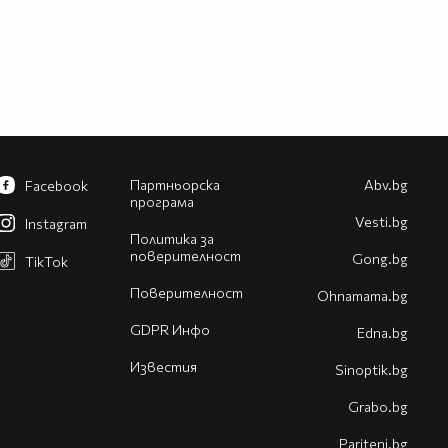
Партньорска
Abv.bg
Facebook
програма
Vesti.bg
Instagram
Политика за
поверителност
Gong.bg
TikTok
Поверителност
Оhnamama.bg
GDPR Инфо
Edna.bg
Известия
Sinoptik.bg
Grabo.bg
Pariteni.bg