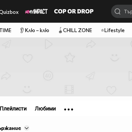
Quizbox
 TIME
👂 Клю – клю
🪀CHILL ZONE
⭐Lifestyle
Плейлисти
Любими
ържание