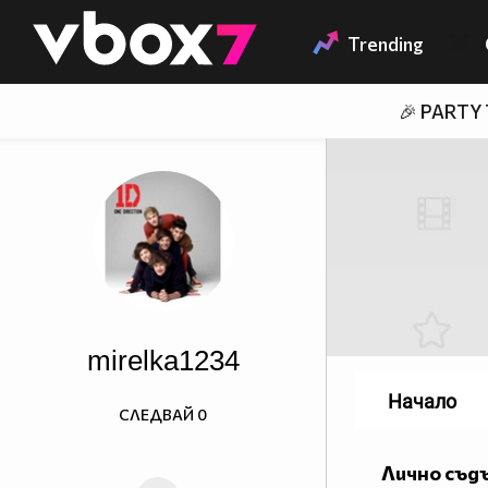
Member of
👾
Trending
🎉 PARTY
mirelka1234
Начало
СЛЕДВАЙ
0
Лично съд