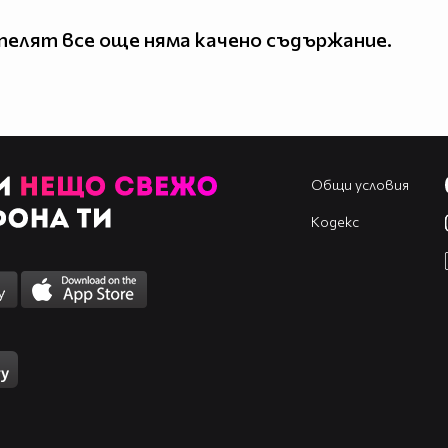
елят все още няма качено съдържание.
Общи условия
Кодекс