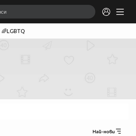
🌈LGBTQ
Най-нови