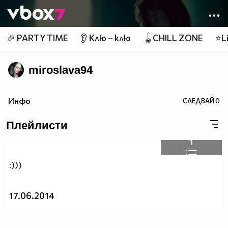
Member of
👾
🎉 PARTY TIME
👂 Клю – клю
🪀CHILL ZONE
⭐Li
miroslava94
Инфо
СЛЕДВАЙ
0
Плейлисти
1
:)))
17.06.2014