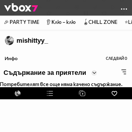
Member of
👾
🎉 PARTY TIME
👂 Клю – клю
🪀CHILL ZONE
⭐Li
mishittyy_
Инфо
СЛЕДВАЙ
0
Съдържание за приятели
Потребителят все още няма качено съдържание.