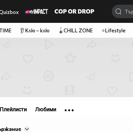
Quizbox
 TIME
👂 Клю – клю
🪀CHILL ZONE
⭐Lifestyle
Плейлисти
Любими
ържание