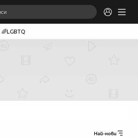
🌈LGBTQ
Най-нови