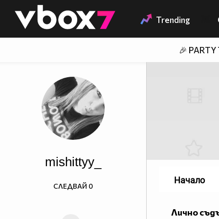
Member of
👾
Trending
🎉 PARTY
mishittyy_
Начало
СЛЕДВАЙ
0
Лично съд