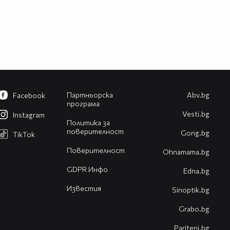
Партньорска
Abv.bg
Facebook
програма
Vesti.bg
Instagram
Политика за
поверителност
Gong.bg
TikTok
Поверителност
Оhnamama.bg
GDPR Инфо
Edna.bg
Известия
Sinoptik.bg
Grabo.bg
Pariteni.bg