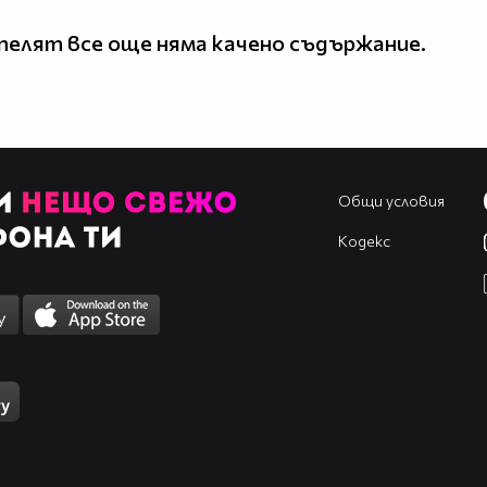
елят все още няма качено съдържание.
Общи условия
Кодекс