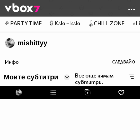
Member of
👾
🎉 PARTY TIME
👂 Клю – клю
🪀CHILL ZONE
⭐Li
mishittyy_
Инфо
СЛЕДВАЙ
0
Все още нямам
Моите субтитри
субтитри.