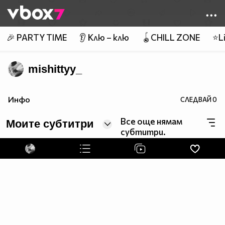
Member of
👾
🎉 PARTY TIME
👂 Клю – клю
🪀CHILL ZONE
⭐Li
mishittyy_
Инфо
СЛЕДВАЙ
0
Все още нямам
Моите субтитри
субтитри.