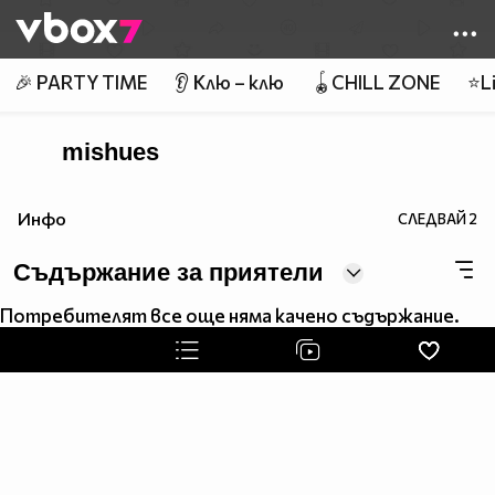
Member of
👾
🎉 PARTY TIME
👂 Клю – клю
🪀CHILL ZONE
⭐Li
mishues
Инфо
СЛЕДВАЙ
2
Съдържание за приятели
Потребителят все още няма качено съдържание.