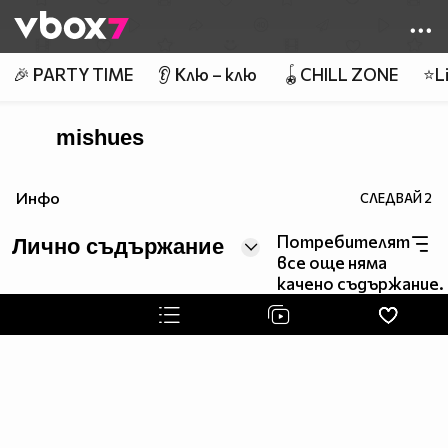
Member of
👾
🎉 PARTY TIME
👂 Клю – клю
🪀CHILL ZONE
⭐Li
mishues
Инфо
СЛЕДВАЙ
2
Потребителят
Лично съдържание
все още няма
качено съдържание.