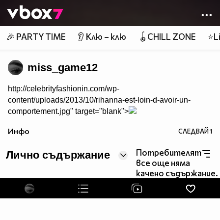
Member of
👾
🎉 PARTY TIME
👂 Клю – клю
🪀CHILL ZONE
⭐Li
miss_game12
http://celebrityfashionin.com/wp-
content/uploads/2013/10/rihanna-est-loin-d-avoir-un-
comportement.jpg" target="blank">
Инфо
СЛЕДВАЙ
1
Потребителят
Лично съдържание
все още няма
качено съдържание.