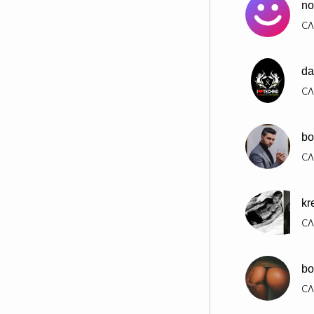
no
СЛ
d
СЛ
bo
СЛ
kr
СЛ
bo
СЛ