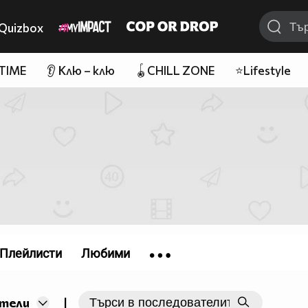
Quizbox
 TIME
👂 Клю – клю
🪀CHILL ZONE
⭐Lifestyle
Плейлисти
Любими
|
тели