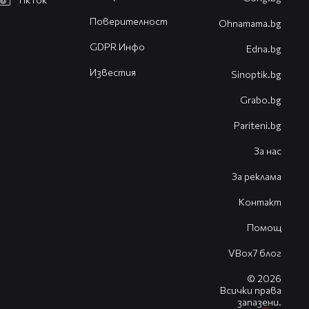
Поверителност
Оhnamama.bg
GDPR Инфо
Edna.bg
Известия
Sinoptik.bg
Grabo.bg
Pariteni.bg
За нас
За реклама
Контакт
Помощ
VBox7 блог
© 2026
Всички права
запазени.