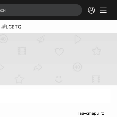
🌈LGBTQ
Най-стари