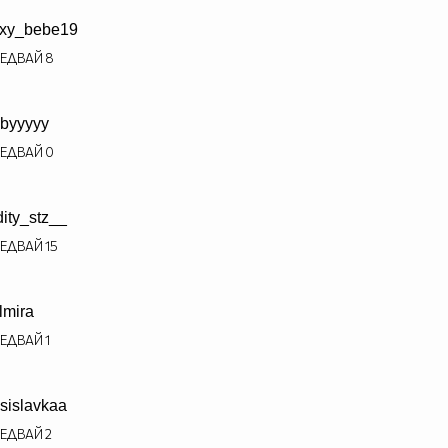
xy_bebe19
ЕДВАЙ
8
byyyyy
ЕДВАЙ
0
dity_stz__
ЕДВАЙ
15
lmira
ЕДВАЙ
1
sislavkaa
ЕДВАЙ
2