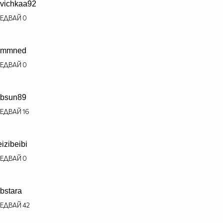
vichkaa92
ЕДВАЙ
0
ammned
ЕДВАЙ
0
bsun89
ЕДВАЙ
16
eizibeibi
ЕДВАЙ
0
bstara
ЕДВАЙ
42