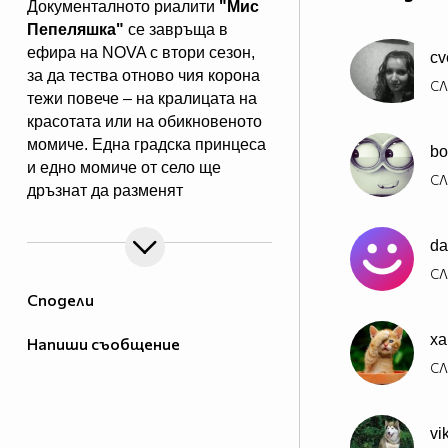
Документалното риалити
"Мис
Пепеляшка"
се завръща в
ефира на NOVA с втори сезон,
cv
за да тества отново чия корона
СЛ
тежи повече – на кралицата на
красотата или на обикновеното
момиче. Една градска принцеса
bo
и едно момиче от село ще
СЛ
дръзнат да разменят
обувките и местата си… за
няколко дни. Едната ще напусне
da
живота си на село, за да
СЛ
попадне под светлините на
Сподели
прожекторите, а другата ще се
сбогува с лукса, за да се
xa
Напиши съобщение
изправи лице в лице със сурова
СЛ
и напълно непозната за нея
действителност.
vi
"Мис Пепеляшка"
от 17