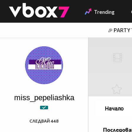
Member of
👾
Trending
🎉 PARTY
miss_pepeliashka
Начало
СЛЕДВАЙ
448
Последова