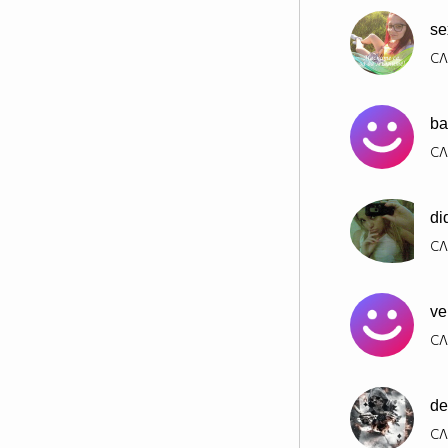
se
СЛ
ba
СЛ
di
СЛ
ve
СЛ
de
СЛ