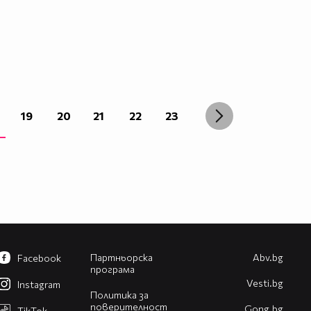
19
20
21
22
23
Партньорска
Abv.bg
Facebook
програма
Vesti.bg
Instagram
Политика за
поверителност
Gong.bg
TikTok