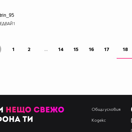
trin_95
ЕДВАЙ
1
1
2
...
14
15
16
17
18
Общи условия
Кодекс