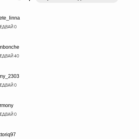
ete_linna
ЕДВАЙ
0
nbonche
ЕДВАЙ
40
ny_2303
ЕДВАЙ
0
rmony
ЕДВАЙ
0
ktoriq97