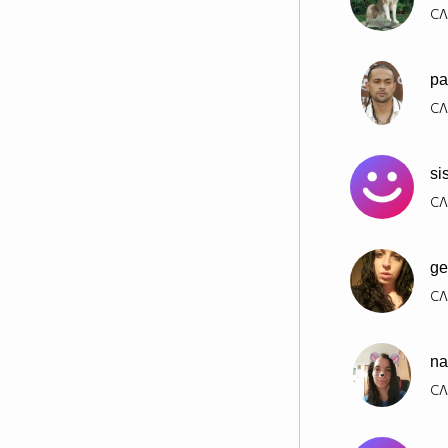
СЛ
ноември: четвъртък от 20.00 ч.
по NOVA
pa
СЛ
sis
СЛ
ge
СЛ
na
СЛ