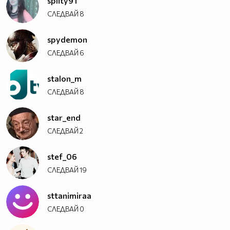
splity91
СЛЕДВАЙ
8
spydemon
СЛЕДВАЙ
6
stalon_m
СЛЕДВАЙ
8
star_end
СЛЕДВАЙ
2
stef_06
СЛЕДВАЙ
19
sttanimiraa
СЛЕДВАЙ
0