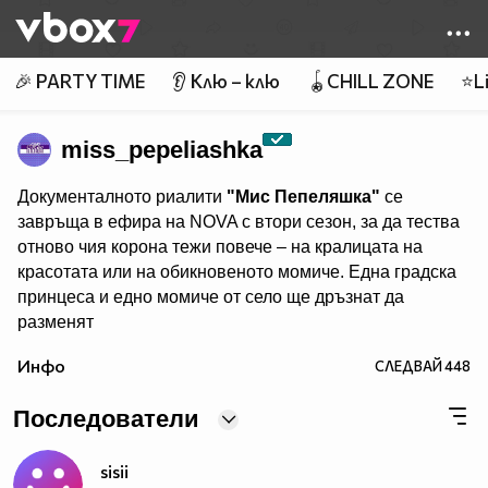
Member of
👾
🎉 PARTY TIME
👂 Клю – клю
🪀CHILL ZONE
⭐Li
miss_pepeliashka
Документалното риалити
"Мис Пепеляшка"
се
завръща в ефира на NOVA с втори сезон, за да тества
отново чия корона тежи повече – на кралицата на
красотата или на обикновеното момиче. Една градска
принцеса и едно момиче от село ще дръзнат да
разменят
обувките и местата си… за няколко дни. Едната ще
Инфо
СЛЕДВАЙ
448
напусне живота си на село, за да попадне под
светлините на прожекторите, а другата ще се сбогува с
Последователи
лукса, за да се изправи лице в лице със сурова и
напълно непозната за нея действителност.
sisii