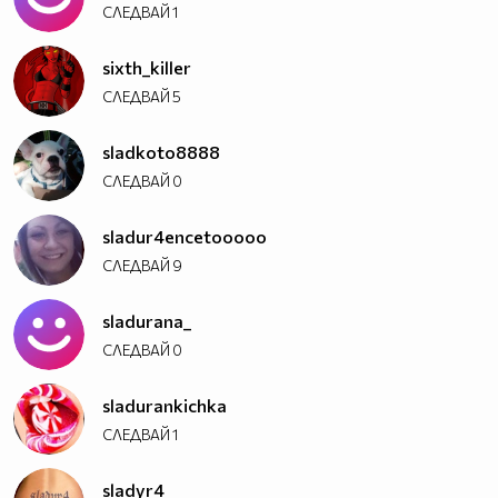
"Мис Пепеляшка"
от 17 ноември: четвъртък от 20.00 ч.
СЛЕДВАЙ
1
по NOVA
sixth_killer
СЛЕДВАЙ
5
sladkoto8888
СЛЕДВАЙ
0
sladur4encetooooo
СЛЕДВАЙ
9
sladurana_
СЛЕДВАЙ
0
sladurankichka
СЛЕДВАЙ
1
sladyr4