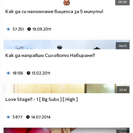
05:09
Как да си напомпаме бицепса за 5 минути!
57 251
19.09.2011
04:21
Как да направим Силовото Набиране!!
18 136
13.02.2011
23:41
Love Stage!! - 1 [ Bg Subs ] [ High ]
5 877
14.07.2014