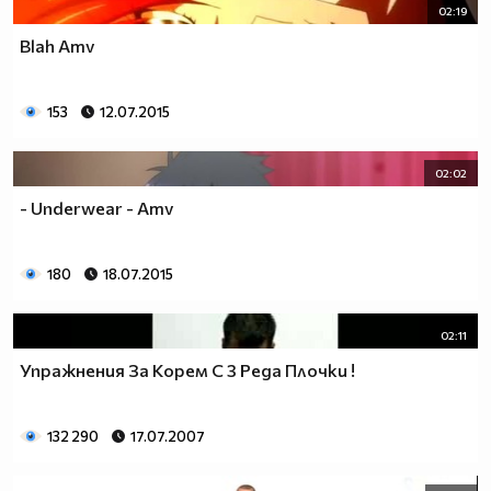
02:19
Blah Amv
153
12.07.2015
02:02
- Underwear - Amv
180
18.07.2015
02:11
Упражнения За Корем С 3 Реда Плочки !
132 290
17.07.2007