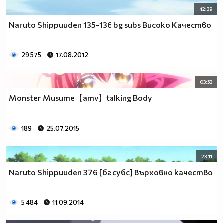
42:39
Naruto Shippuuden 135-136 bg subs Високо Качество
29 575
17.08.2012
03:53
Monster Musume【amv】talking Body
189
25.07.2015
23:11
Naruto Shippuuden 376 [бг субс] върховно качество
5 484
11.09.2014