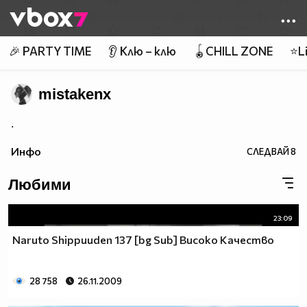
Member of
👾
🎉 PARTY TIME
👂 Клю – клю
🪀CHILL ZONE
⭐Li
mistakenx
.
Инфо
СЛЕДВАЙ
8
Любими
23:09
Naruto Shippuuden 137 [bg Sub] Високо Качество
28 758
26.11.2009